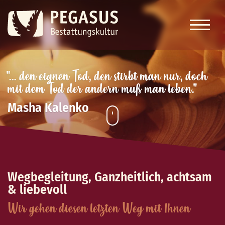
"... den eignen Tod, den stirbt man nur, doch
mit dem Tod der andern muß man leben."
Masha Kalenko
Wegbegleitung, Ganzheitlich, achtsam
& liebevoll
Wir gehen diesen letzten Weg mit Ihnen